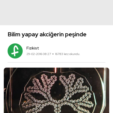
Bilim yapay akciğerin peşinde
Fizikist
29-02-2016 08:27
16783 kez okundu.