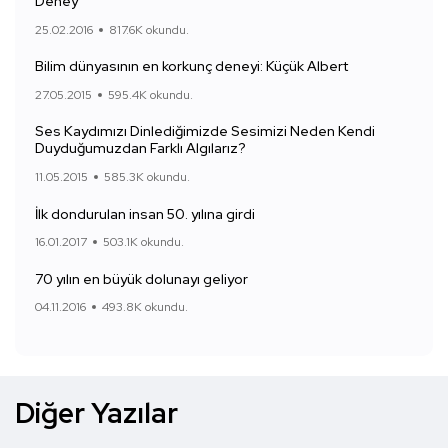
Deney
25.02.2016
817.6K okundu.
Bilim dünyasının en korkunç deneyi: Küçük Albert
27.05.2015
595.4K okundu.
Ses Kaydımızı Dinlediğimizde Sesimizi Neden Kendi
Duyduğumuzdan Farklı Algılarız?
11.05.2015
585.3K okundu.
İlk dondurulan insan 50. yılına girdi
16.01.2017
503.1K okundu.
70 yılın en büyük dolunayı geliyor
04.11.2016
493.8K okundu.
Diğer Yazılar