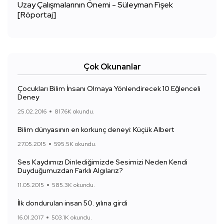
Uzay Çalışmalarının Önemi - Süleyman Fişek
[Röportaj]
Çok Okunanlar
Çocukları Bilim İnsanı Olmaya Yönlendirecek 10 Eğlenceli
Deney
25.02.2016
817.6K okundu.
Bilim dünyasının en korkunç deneyi: Küçük Albert
27.05.2015
595.5K okundu.
Ses Kaydımızı Dinlediğimizde Sesimizi Neden Kendi
Duyduğumuzdan Farklı Algılarız?
11.05.2015
585.3K okundu.
İlk dondurulan insan 50. yılına girdi
16.01.2017
503.1K okundu.