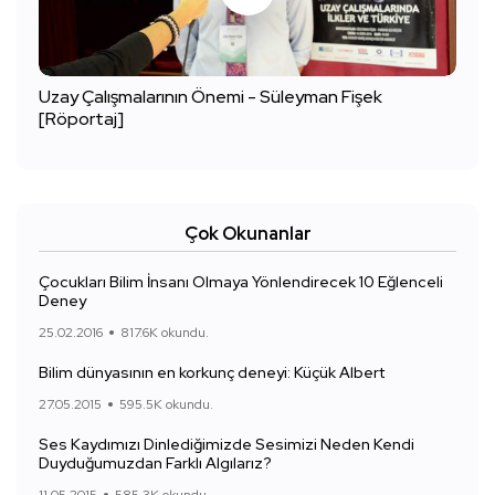
Uzay Çalışmalarının Önemi - Süleyman Fişek
[Röportaj]
Çok Okunanlar
Çocukları Bilim İnsanı Olmaya Yönlendirecek 10 Eğlenceli
Deney
25.02.2016
817.6K okundu.
Bilim dünyasının en korkunç deneyi: Küçük Albert
27.05.2015
595.5K okundu.
Ses Kaydımızı Dinlediğimizde Sesimizi Neden Kendi
Duyduğumuzdan Farklı Algılarız?
11.05.2015
585.3K okundu.