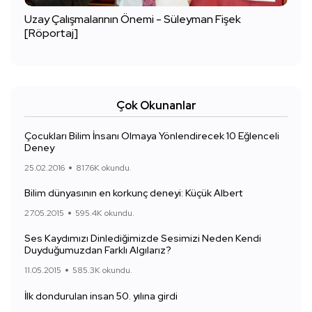
Uzay Çalışmalarının Önemi - Süleyman Fişek
[Röportaj]
Çok Okunanlar
Çocukları Bilim İnsanı Olmaya Yönlendirecek 10 Eğlenceli
Deney
25.02.2016
817.6K okundu.
Bilim dünyasının en korkunç deneyi: Küçük Albert
27.05.2015
595.4K okundu.
Ses Kaydımızı Dinlediğimizde Sesimizi Neden Kendi
Duyduğumuzdan Farklı Algılarız?
11.05.2015
585.3K okundu.
İlk dondurulan insan 50. yılına girdi