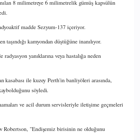
llanılan 8 milimetreye 6 milimetrelik gümüş kapsülün
edi.
radyoaktif madde Sezyum-137 içeriyor.
ken taşındığı kamyondan düştüğüne inanılıyor.
nde radyasyon yanıklarına veya hastalığa neden
n kasabası ile kuzey Perth'in banliyöleri arasında,
 kaybolduğunu söyledi.
maları ve acil durum servisleriyle iletişime geçmeleri
ew Robertson, "Endişemiz birisinin ne olduğunu