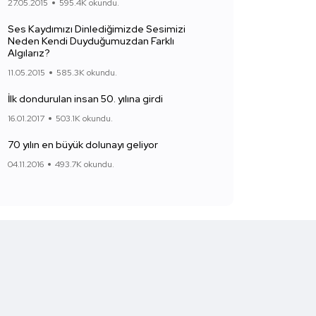
27.05.2015
595.4K okundu.
Ses Kaydımızı Dinlediğimizde Sesimizi
Neden Kendi Duyduğumuzdan Farklı
Algılarız?
11.05.2015
585.3K okundu.
İlk dondurulan insan 50. yılına girdi
16.01.2017
503.1K okundu.
70 yılın en büyük dolunayı geliyor
04.11.2016
493.7K okundu.