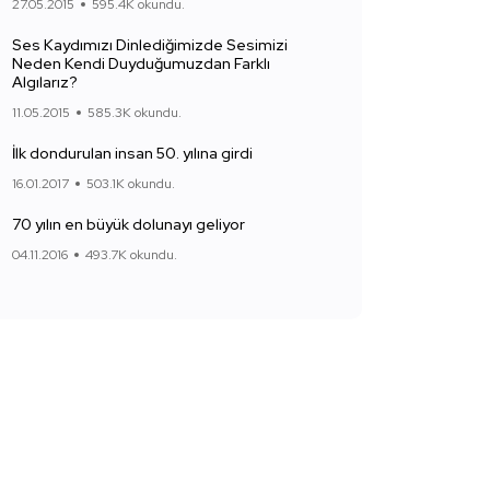
27.05.2015
595.4K okundu.
Ses Kaydımızı Dinlediğimizde Sesimizi
Neden Kendi Duyduğumuzdan Farklı
Algılarız?
11.05.2015
585.3K okundu.
İlk dondurulan insan 50. yılına girdi
16.01.2017
503.1K okundu.
70 yılın en büyük dolunayı geliyor
04.11.2016
493.7K okundu.