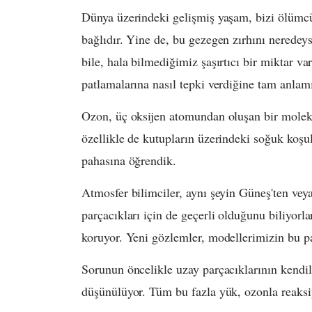
Dünya üzerindeki gelişmiş yaşam, bizi ölümc
bağlıdır. Yine de, bu gezegen zırhını neredey
bile, hala bilmediğimiz şaşırtıcı bir miktar va
patlamalarına nasıl tepki verdiğine tam anlamı
Ozon, üç oksijen atomundan oluşan bir molekü
özellikle de kutupların üzerindeki soğuk koşu
pahasına öğrendik.
Atmosfer bilimciler, aynı şeyin Güneş'ten ve
parçacıkları için de geçerli olduğunu biliyorla
koruyor. Yeni gözlemler, modellerimizin bu par
Sorunun öncelikle uzay parçacıklarının kendil
düşünülüyor. Tüm bu fazla yük, ozonla reaksiyo