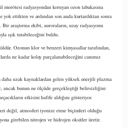
ül morötesi radyasyondan koruyan ozon tabakasına
se yok ettikten ve ardından son anda kurtardıktan sonra
r. Bir araştırma ekibi, auroraların, uzay radyasyonu
yla ışık tutabileceğini buldu.
ldür. Ozonun klor ve benzeri kimyasallar tarafından,
llarda ne kadar kolay parçalanabileceğini canımız
ya daha uzak kaynaklardan gelen yüksek enerjili plazma
r, ancak bunun ne ölçüde gerçekleştiği belirsizliğini
çacıkların etkisini hafife aldığını gösteriyor.
eri değil, atmosferi iyonize etme biçimleri olduğu
na girebilen nitrojen ve hidrojen oksitler üretir.