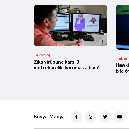
Teknoloji
Haberl
Zika virüsüne karşı 3
Hawki
metrekarelik 'koruma kalkanı'
bile 
Sosyal Medya