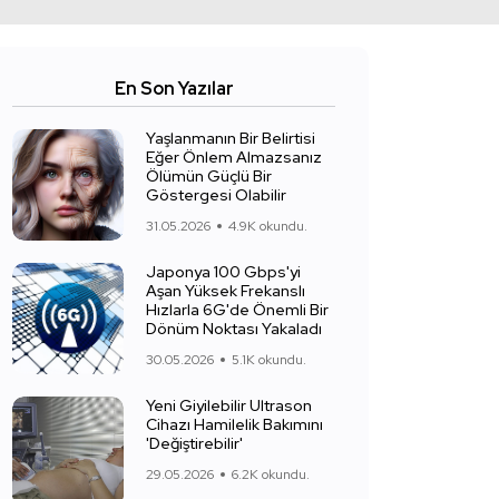
En Son Yazılar
Yaşlanmanın Bir Belirtisi
Eğer Önlem Almazsanız
Ölümün Güçlü Bir
Göstergesi Olabilir
31.05.2026
4.9K okundu.
Japonya 100 Gbps'yi
Aşan Yüksek Frekanslı
Hızlarla 6G'de Önemli Bir
Dönüm Noktası Yakaladı
30.05.2026
5.1K okundu.
Yeni Giyilebilir Ultrason
Cihazı Hamilelik Bakımını
'Değiştirebilir'
29.05.2026
6.2K okundu.