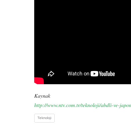
Kaynak
http://www.ntv.com.tr/teknoloji/abdli-ve-ja
Teknoloji