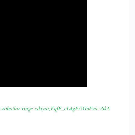
pon-robotlar-ringe-cikiyor,FqfE_cL4gEi5GnFvo-vSkA