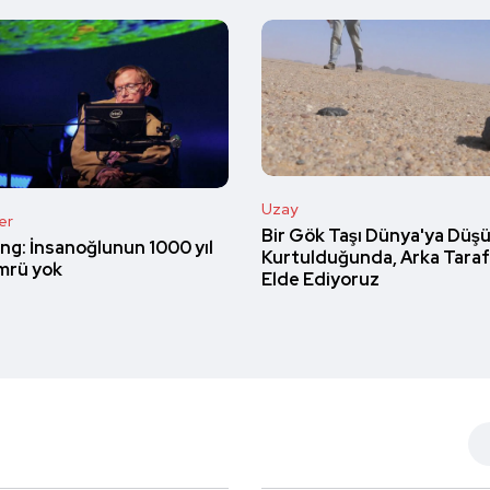
Uzay
er
Bir Gök Taşı Dünya'ya Düş
ng: İnsanoğlunun 1000 yıl
Kurtulduğunda, Arka Taraf
ömrü yok
Elde Ediyoruz