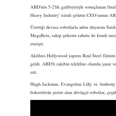
ABD'nin 5-2'lik galibiyetiyle sonuçlanan fina
Heavy Industry' isimli şirletin CEO'sunun ABD'
Ürettiği devasa robotlarla adını duyuran Su
MegaBots, rakip şirketin rabotu ile kendi mod
etmişti.
Akıllara Hollywood yapımı Real Steel filmini g
geldi. ABD'li rakibin teklifine olumlu yanıt 
etti.
Hugh Jackman, Evangeline Lilly ve Anthony M
boksörlerin yerini alan dövüşçü robotlar, çeşit