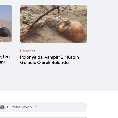
Haberler
üşten
Polonya'da 'Vampir' Bir Kadın
ını
Gömülü Olarak Bulundu