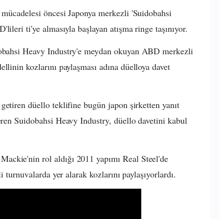
l mücadelesi öncesi Japonya merkezli 'Suidobahsi
lileri ti'ye almasıyla başlayan atışma ringe taşınıyor.
idobahsi Heavy Industry'e meydan okuyan ABD merkezli
ellinin kozlarını paylaşması adına düelloya davet
etiren düello teklifine bugün japon şirketten yanıt
veren Suidobahsi Heavy Industry, düello davetini kabul
ackie'nin rol aldığı 2011 yapımı Real Steel'de
li turnuvalarda yer alarak kozlarını paylaşıyorlardı.