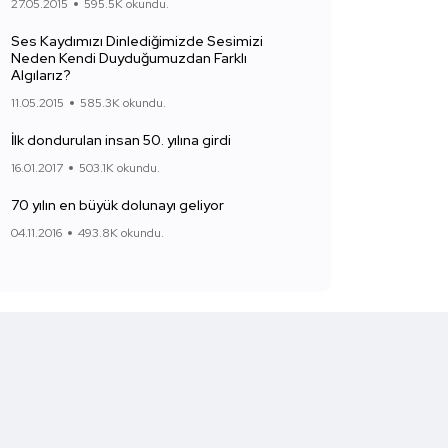
27.05.2015
595.5K okundu.
Ses Kaydımızı Dinlediğimizde Sesimizi
Neden Kendi Duyduğumuzdan Farklı
Algılarız?
11.05.2015
585.3K okundu.
İlk dondurulan insan 50. yılına girdi
16.01.2017
503.1K okundu.
70 yılın en büyük dolunayı geliyor
04.11.2016
493.8K okundu.