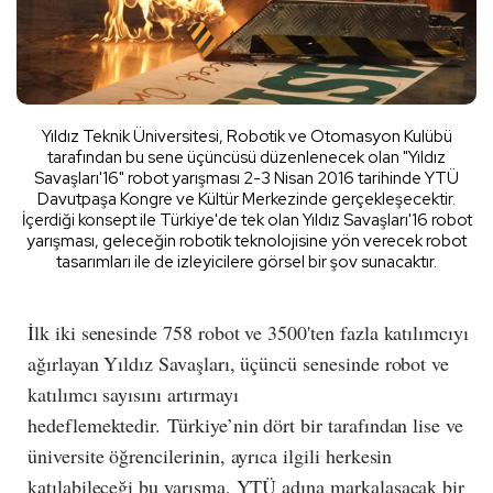
Yıldız Teknik Üniversitesi, Robotik ve Otomasyon Kulübü
tarafından bu sene üçüncüsü düzenlenecek olan "Yıldız
Savaşları'16" robot yarışması 2-3 Nisan 2016 tarihinde YTÜ
Davutpaşa Kongre ve Kültür Merkezinde gerçekleşecektir.
İçerdiği konsept ile Türkiye'de tek olan Yıldız Savaşları'16 robot
yarışması, geleceğin robotik teknolojisine yön verecek robot
tasarımları ile de izleyicilere görsel bir şov sunacaktır.
İlk iki senesinde 758 robot ve 3500'ten fazla katılımcıyı
ağırlayan Yıldız Savaşları, üçüncü senesinde robot ve
katılımcı sayısını artırmayı
hedeflemektedir. Türkiye’nin dört bir tarafından lise ve
üniversite öğrencilerinin, ayrıca ilgili herkesin
katılabileceği bu yarışma, YTÜ adına markalaşacak bir