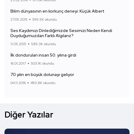
25.02.2016
817.6K okundu.
Bilim dünyasının en korkunç deneyi: Küçük Albert
27.05.2015
595.5K okundu.
Ses Kaydımızı Dinlediğimizde Sesimizi Neden Kendi
Duyduğumuzdan Farklı Algılarız?
11.05.2015
585.3K okundu.
İlk dondurulan insan 50. yılına girdi
16.01.2017
503.1K okundu.
70 yılın en büyük dolunayı geliyor
04.11.2016
493.8K okundu.
Diğer Yazılar