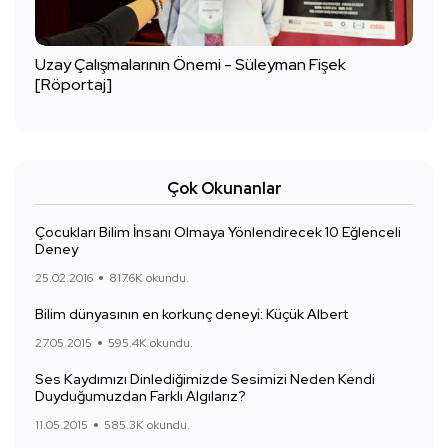
Uzay Çalışmalarının Önemi - Süleyman Fişek
[Röportaj]
Çok Okunanlar
Çocukları Bilim İnsanı Olmaya Yönlendirecek 10 Eğlenceli
Deney
25.02.2016
817.6K okundu.
Bilim dünyasının en korkunç deneyi: Küçük Albert
27.05.2015
595.4K okundu.
Ses Kaydımızı Dinlediğimizde Sesimizi Neden Kendi
Duyduğumuzdan Farklı Algılarız?
11.05.2015
585.3K okundu.