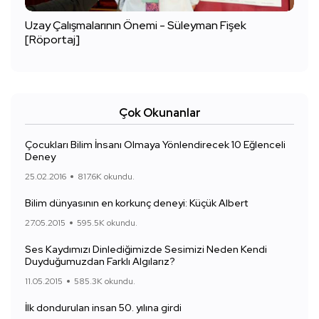
Uzay Çalışmalarının Önemi - Süleyman Fişek
[Röportaj]
Çok Okunanlar
Çocukları Bilim İnsanı Olmaya Yönlendirecek 10 Eğlenceli
Deney
25.02.2016
817.6K okundu.
Bilim dünyasının en korkunç deneyi: Küçük Albert
27.05.2015
595.5K okundu.
Ses Kaydımızı Dinlediğimizde Sesimizi Neden Kendi
Duyduğumuzdan Farklı Algılarız?
11.05.2015
585.3K okundu.
İlk dondurulan insan 50. yılına girdi