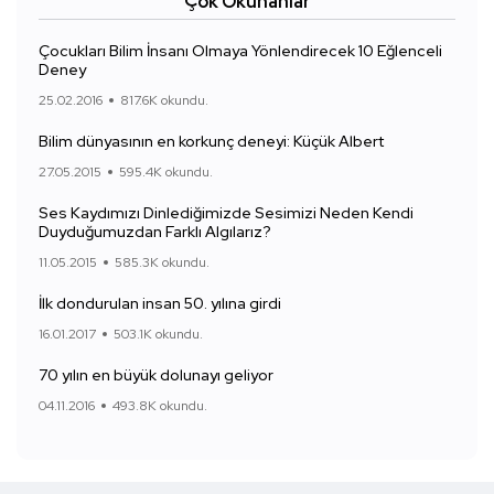
Çok Okunanlar
Çocukları Bilim İnsanı Olmaya Yönlendirecek 10 Eğlenceli
Deney
25.02.2016
817.6K okundu.
Bilim dünyasının en korkunç deneyi: Küçük Albert
27.05.2015
595.4K okundu.
Ses Kaydımızı Dinlediğimizde Sesimizi Neden Kendi
Duyduğumuzdan Farklı Algılarız?
11.05.2015
585.3K okundu.
İlk dondurulan insan 50. yılına girdi
16.01.2017
503.1K okundu.
70 yılın en büyük dolunayı geliyor
04.11.2016
493.8K okundu.