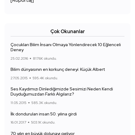
[Röportaj]
Çok Okunanlar
Çocukları Bilim İnsanı Olmaya Yönlendirecek 10 Eğlenceli
Deney
25.02.2016
817.6K okundu.
Bilim dünyasının en korkunç deneyi: Küçük Albert
27.05.2015
595.4K okundu.
Ses Kaydımızı Dinlediğimizde Sesimizi Neden Kendi
Duyduğumuzdan Farklı Algılarız?
11.05.2015
585.3K okundu.
İlk dondurulan insan 50. yılına girdi
16.01.2017
503.1K okundu.
70 yılın en büyük dolunayı geliyor