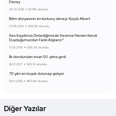
Deney
25.02.2016
817.6K okundu.
Bilim dünyasının en korkunç deneyi: Küçük Albert
27.05.2015
595.5K okundu.
Ses Kaydımızı Dinlediğimizde Sesimizi Neden Kendi
Duyduğumuzdan Farklı Algılarız?
11.05.2015
585.3K okundu.
İlk dondurulan insan 50. yılına girdi
16.01.2017
503.1K okundu.
70 yılın en büyük dolunayı geliyor
04.11.2016
493.8K okundu.
Diğer Yazılar