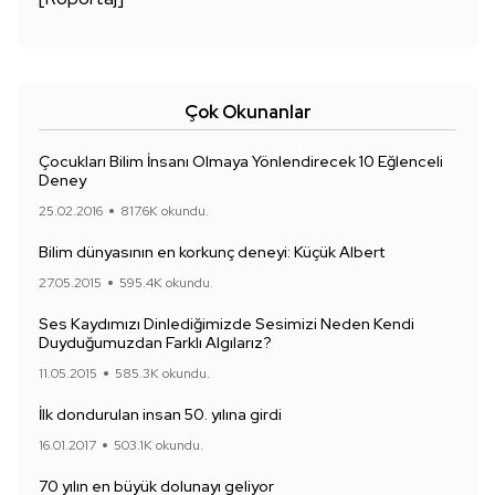
Çok Okunanlar
Çocukları Bilim İnsanı Olmaya Yönlendirecek 10 Eğlenceli
Deney
25.02.2016
817.6K okundu.
Bilim dünyasının en korkunç deneyi: Küçük Albert
27.05.2015
595.4K okundu.
Ses Kaydımızı Dinlediğimizde Sesimizi Neden Kendi
Duyduğumuzdan Farklı Algılarız?
11.05.2015
585.3K okundu.
İlk dondurulan insan 50. yılına girdi
16.01.2017
503.1K okundu.
70 yılın en büyük dolunayı geliyor