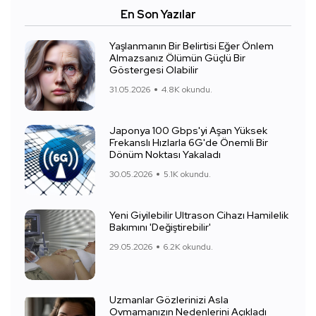
En Son Yazılar
Yaşlanmanın Bir Belirtisi Eğer Önlem
Almazsanız Ölümün Güçlü Bir
Göstergesi Olabilir
31.05.2026
4.8K okundu.
Japonya 100 Gbps'yi Aşan Yüksek
Frekanslı Hızlarla 6G'de Önemli Bir
Dönüm Noktası Yakaladı
30.05.2026
5.1K okundu.
Yeni Giyilebilir Ultrason Cihazı Hamilelik
Bakımını 'Değiştirebilir'
29.05.2026
6.2K okundu.
Uzmanlar Gözlerinizi Asla
Ovmamanızın Nedenlerini Açıkladı