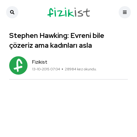
Stephen Hawking: Evreni bile
çözeriz ama kadınları asla
Fizikist
13-10-2015 07:04
28984 kez okundu.