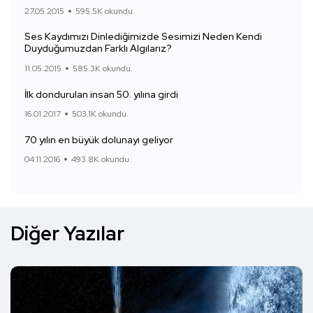
27.05.2015
595.5K okundu.
Ses Kaydımızı Dinlediğimizde Sesimizi Neden Kendi
Duyduğumuzdan Farklı Algılarız?
11.05.2015
585.3K okundu.
İlk dondurulan insan 50. yılına girdi
16.01.2017
503.1K okundu.
70 yılın en büyük dolunayı geliyor
04.11.2016
493.8K okundu.
Diğer Yazılar