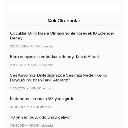
Çok Okunanlar
Çocukları Bilim İnsanı Olmaya Yönlendirecek 10 Eğlenceli
Deney
25.02.2016
817.6K okundu.
Bilim dünyasının en korkunç deneyi: Küçük Albert
27.05.2015
595.5K okundu.
Ses Kaydımızı Dinlediğimizde Sesimizi Neden Kendi
Duyduğumuzdan Farklı Algılarız?
11.05.2015
585.3K okundu.
İlk dondurulan insan 50. yılına girdi
16.01.2017
503.1K okundu.
70 yılın en büyük dolunayı geliyor
04.11.2016
493.8K okundu.