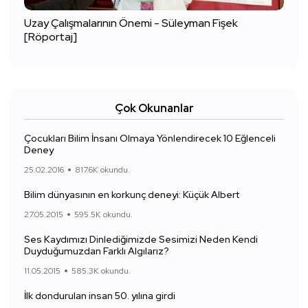
Uzay Çalışmalarının Önemi - Süleyman Fişek
[Röportaj]
Çok Okunanlar
Çocukları Bilim İnsanı Olmaya Yönlendirecek 10 Eğlenceli
Deney
25.02.2016
817.6K okundu.
Bilim dünyasının en korkunç deneyi: Küçük Albert
27.05.2015
595.5K okundu.
Ses Kaydımızı Dinlediğimizde Sesimizi Neden Kendi
Duyduğumuzdan Farklı Algılarız?
11.05.2015
585.3K okundu.
İlk dondurulan insan 50. yılına girdi