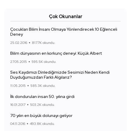
Çok Okunanlar
Çocukları Bilim İnsanı Olmaya Yönlendirecek 10 Eğlenceli
Deney
25.02.2016
817.7K okundu.
Bilim dünyasının en korkunç deneyi: Küçük Albert
27.05.2015
595.5K okundu.
Ses Kaydımızı Dinlediğimizde Sesimizi Neden Kendi
Duyduğumuzdan Farklı Algılarız?
11.05.2015
585.3K okundu.
İlk dondurulan insan 50. yılına girdi
16.01.2017
503.2K okundu.
70 yılın en büyük dolunayı geliyor
04.11.2016
493.8K okundu.