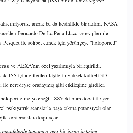
rası Uzay İstasyonu'na (ISS) bir doktor
hologram
ahsetmiyoruz, ancak bu da kesinlikle bir atılım. NASA
ce'den Fernando De La Pena Llaca ve ekipleri ile
 Pesquet ile sohbet etmek için yörüngeye "holoported"
ası ve AEXA'nın özel yazılımıyla birleştirildi.
da ISS içinde iletilen kişilerin yüksek kaliteli 3D
i ile neredeyse oradaymış gibi etkileşime girdiler.
holoport etme yeteneği, ISS'deki mürettebat ile yer
zel psikiyatrik seanslarla başa çıkma potansiyeli olan
ojik konferanslara kapı açar.
 mesafelerde tamamen yeni bir insan iletişimi