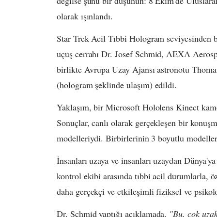
değilse şunu bir düşünün: 8 Ekim'de Uluslara
olarak ışınlandı.
Star Trek Acil Tıbbi Hologram seviyesinden b
uçuş cerrahı Dr. Josef Schmid, AEXA Aerospa
birlikte Avrupa Uzay Ajansı astronotu Thomas
(hologram şeklinde ulaşım) edildi.
Yaklaşım, bir Microsoft Hololens Kinect kamer
Sonuçlar, canlı olarak gerçekleşen bir konuşma
modelleriydi. Birbirlerinin 3 boyutlu modeller
İnsanları uzaya ve insanları uzaydan Dünya'ya 
kontrol ekibi arasında tıbbi acil durumlarla, ö
daha gerçekçi ve etkileşimli fiziksel ve psikol
Dr. Schmid yaptığı açıklamada,
"Bu, çok uzak