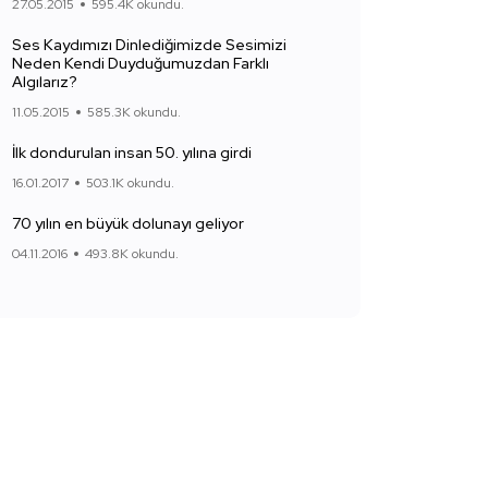
27.05.2015
595.4K okundu.
Ses Kaydımızı Dinlediğimizde Sesimizi
Neden Kendi Duyduğumuzdan Farklı
Algılarız?
11.05.2015
585.3K okundu.
İlk dondurulan insan 50. yılına girdi
16.01.2017
503.1K okundu.
70 yılın en büyük dolunayı geliyor
04.11.2016
493.8K okundu.