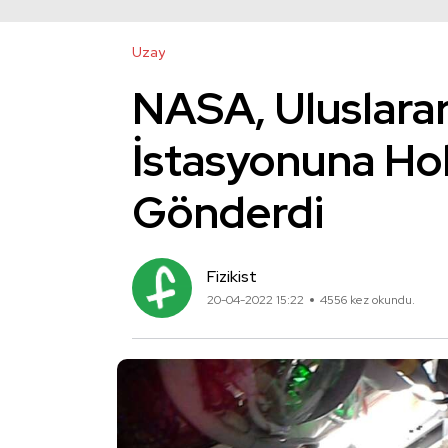
Uzay
NASA, Uluslarar
İstasyonuna Hol
Gönderdi
Fizikist
20-04-2022 15:22
4556 kez okundu.