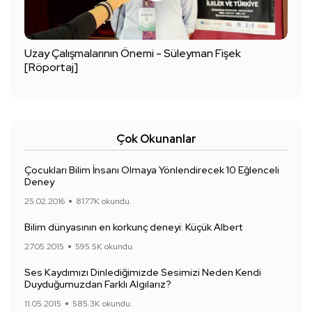
Uzay Çalışmalarının Önemi - Süleyman Fişek
[Röportaj]
Çok Okunanlar
Çocukları Bilim İnsanı Olmaya Yönlendirecek 10 Eğlenceli
Deney
25.02.2016
817.7K okundu.
Bilim dünyasının en korkunç deneyi: Küçük Albert
27.05.2015
595.5K okundu.
Ses Kaydımızı Dinlediğimizde Sesimizi Neden Kendi
Duyduğumuzdan Farklı Algılarız?
11.05.2015
585.3K okundu.