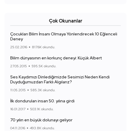
Çok Okunanlar
Çocukları Bilim İnsanı Olmaya Yönlendirecek 10 Eğlenceli
Deney
25.02.2016
817.6K okundu.
Bilim dünyasının en korkunç deneyi: Küçük Albert
27.05.2015
595.5K okundu.
Ses Kaydımızı Dinlediğimizde Sesimizi Neden Kendi
Duyduğumuzdan Farklı Algılarız?
11.05.2015
585.3K okundu.
İlk dondurulan insan 50. yılına girdi
16.01.2017
503.1K okundu.
70 yılın en büyük dolunayı geliyor
04.11.2016
493.8K okundu.