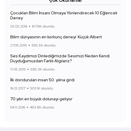
Çok Okunanlar
Çocukları Bilim İnsanı Olmaya Yönlendirecek 10 Eğlenceli
Deney
25.02.2016
817.6K okundu.
Bilim dünyasının en korkunç deneyi: Küçük Albert
27.05.2015
595.5K okundu.
Ses Kaydımızı Dinlediğimizde Sesimizi Neden Kendi
Duyduğumuzdan Farklı Algılarız?
11.05.2015
585.3K okundu.
İlk dondurulan insan 50. yılına girdi
16.01.2017
503.1K okundu.
70 yılın en büyük dolunayı geliyor
04.11.2016
493.8K okundu.