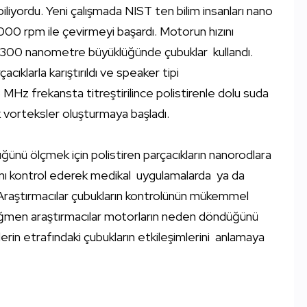
liyordu. Yeni çalışmada NIST ten bilim insanları nano
000 rpm ile çevirmeyi başardı. Motorun hızını
, 300 nanometre büyüklüğünde çubuklar kullandı.
acıklarla karıştırıldı ve speaker tipi
ı 3 MHz frekansta titreştirilince polistirenle dolu suda
k vorteksler oluşturmaya başladı.
düğünü ölçmek için polistiren parçacıkların nanorodlara
zını kontrol ederek medikal uygulamalarda ya da
. Araştırmacılar çubukların kontrolünün mükemmel
 rağmen araştırmacılar motorların neden döndüğünü
rin etrafındaki çubukların etkileşimlerini anlamaya