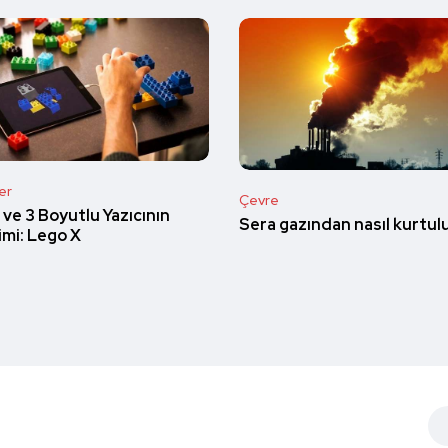
er
Çevre
ve 3 Boyutlu Yazıcının
Sera gazından nasıl kurtul
imi: Lego X