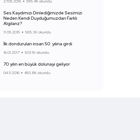
27.05.2015
595.4K okundu.
Ses Kaydımızı Dinlediğimizde Sesimizi
Neden Kendi Duyduğumuzdan Farklı
Algılarız?
11.05.2015
585.3K okundu.
İlk dondurulan insan 50. yılına girdi
16.01.2017
503.1K okundu.
70 yılın en büyük dolunayı geliyor
04.11.2016
493.8K okundu.