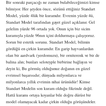
Bir sonraki parçacığı ne zaman bulabileceğimizi kimse
bilmiyor. Her şeyden önce, sözünü ettiğiniz Standart
Model, yüzde 4lük bir kuramdır. Evrenin yüzde 4ü,
Standart Model tarafından gayet güzel açıklanır. Gel
gelelim yüzde 96 ortada yok. Onun için biz sicim
kuramıyla yüzde 96nın içini doldurmaya çalışıyoruz.
Sorun bir estetik sorunu. Standart Model, bilimin
gördüğü en çirkin
kuramdır. En garip hayvanlardan
olan bir aardvark (yerdomuzu), bir orniterenk ve bir de
balina alın; bunları seloteyple birbirine bağlayın ve
deyin ki, Bu görmüş olduğunuz doğanın en güzel
evrimsel başarısıdır; dünyada milyonlarca ve
milyonlarca yıllık evrimin nihai ürünüdür! Kimse
Standart Modelin son kuram olduğu fikrinde değil.
Hattâ kuramı ortaya koyanlar bile doğru dürüst bir
model olamayacak kadar çirkin olduğu görüşündeler.