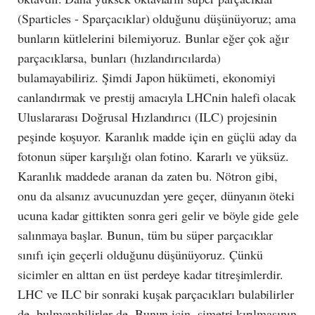
(Sparticles - Sparçacıklar) olduğunu düşünüyoruz; ama
bunların kütlelerini bilemiyoruz. Bunlar eğer çok ağır
parçacıklarsa, bunları (hızlandırıcılarda)
bulamayabiliriz. Şimdi Japon hükümeti, ekonomiyi
canlandırmak ve prestij amacıyla LHCnin halefi olacak
Uluslararası Doğrusal Hızlandırıcı (ILC) projesinin
peşinde koşuyor. Karanlık madde için en güçlü aday da
fotonun süper karşılığı olan fotino. Kararlı ve yüksüz.
Karanlık maddede aranan da zaten bu. Nötron gibi,
onu da alsanız avucunuzdan yere geçer, dünyanın öteki
ucuna kadar gittikten sonra geri gelir ve böyle gide gele
salınmaya başlar. Bunun, tüm bu süper parçacıklar
sınıfı için geçerli olduğunu düşünüyoruz. Çünkü
sicimler en alttan en üst perdeye kadar titreşimlerdir.
LHC ve ILC bir sonraki kuşak parçacıkları bulabilirler
de, bulmayabilirler de. Bunun için, simetri kırılmasının