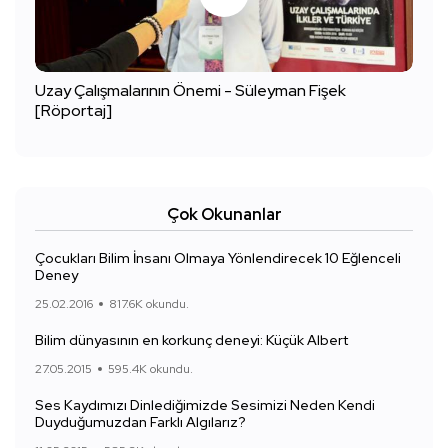
Uzay Çalışmalarının Önemi - Süleyman Fişek
[Röportaj]
Çok Okunanlar
Çocukları Bilim İnsanı Olmaya Yönlendirecek 10 Eğlenceli
Deney
25.02.2016
817.6K okundu.
Bilim dünyasının en korkunç deneyi: Küçük Albert
27.05.2015
595.4K okundu.
Ses Kaydımızı Dinlediğimizde Sesimizi Neden Kendi
Duyduğumuzdan Farklı Algılarız?