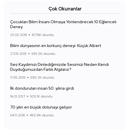
Çok Okunanlar
Çocukları Bilim İnsanı Olmaya Yönlendirecek 10 Eğlenceli
Deney
25.02.2016
817.6K okundu.
Bilim dünyasının en korkunç deneyi: Küçük Albert
27.05.2015
595.5K okundu.
Ses Kaydımızı Dinlediğimizde Sesimizi Neden Kendi
Duyduğumuzdan Farklı Algılarız?
11.05.2015
585.3K okundu.
İlk dondurulan insan 50. yılına girdi
16.01.2017
503.1K okundu.
70 yılın en büyük dolunayı geliyor
04.11.2016
493.8K okundu.