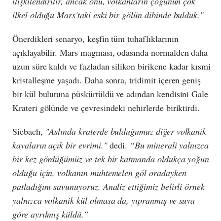
ilişkilendirilir, ancak onu, volkanların çoğunun çok
ilkel olduğu Mars'taki eski bir gölün dibinde bulduk."
Önerdikleri senaryo, keşfin tüm tuhaflıklarının
açıklayabilir. Mars magması, odasında normalden daha
uzun süre kaldı ve fazladan silikon birikene kadar kısmi
kristalleşme yaşadı. Daha sonra, tridimit içeren geniş
bir kül bulutuna püskürtüldü ve adından kendisini Gale
Krateri gölünde ve çevresindeki nehirlerde biriktirdi.
Siebach,
"Aslında kraterde bulduğumuz diğer volkanik
kayaların açık bir evrimi."
dedi.
“Bu minerali yalnızca
bir kez gördüğümüz ve tek bir katmanda oldukça yoğun
olduğu için, volkanın muhtemelen göl oradayken
patladığını savunuyoruz. Analiz ettiğimiz belirli örnek
yalnızca volkanik kül olmasa da, yıpranmış ve suya
göre ayrılmış küldü.”