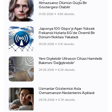
Almazsanız Ölümün Güçlü Bir
Göstergesi Olabilir
31.05.2026
4.9K okundu.
Japonya 100 Gbps'yi Aşan Yüksek
Frekanslı Hızlarla 6G'de Önemli Bir
Dönüm Noktası Yakaladı
30.05.2026
5.1K okundu.
Yeni Giyilebilir Ultrason Cihazı Hamilelik
Bakımını 'Değiştirebilir'
29.05.2026
6.2K okundu.
Uzmanlar Gözlerinizi Asla
Ovmamanızın Nedenlerini Açıkladı
28.05.2026
5.7K okundu.