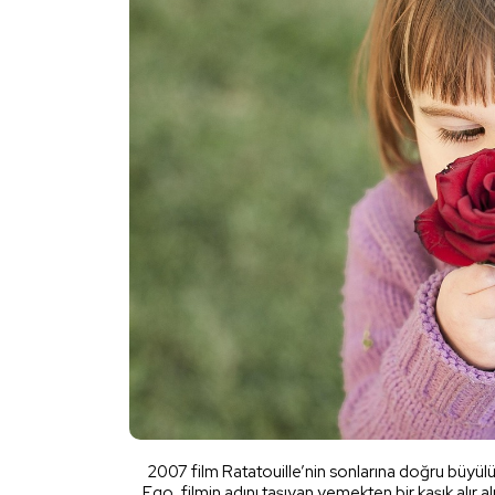
2007 film Ratatouille’nin sonlarına doğru büyü
Ego, filmin adını taşıyan yemekten bir kaşık alır 