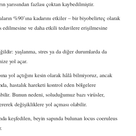
ın yarısından fazlası çoktan kaybedilmiştir.
aların %90’ına kadarını etkiler – bir biyobelirteç olarak
 edilmesine ve daha etkili tedavilere erişilmesine
ildir: yaşlanma, stres ya da diğer durumlarda da
ze yol açar.
ına yol açtığını kesin olarak hâlâ bilmiyoruz, ancak
nda, hastalık hareketi kontrol eden bölgelere
bilir. Bunun nedeni, soluduğumuz bazı virüsler,
ererek değişikliklere yol açması olabilir.
nda keşfedilen, beyin sapında bulunan locus coeruleus
r.