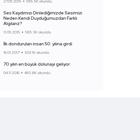
27.05.2015
595.5K okundu.
Ses Kaydımızı Dinlediğimizde Sesimizi
Neden Kendi Duyduğumuzdan Farklı
Algılarız?
11.05.2015
585.3K okundu.
İlk dondurulan insan 50. yılına girdi
16.01.2017
503.1K okundu.
70 yılın en büyük dolunayı geliyor
04.11.2016
493.8K okundu.