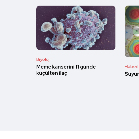
Biyoloji
Haberl
Meme kanserini 11 günde
küçülten ilaç
Suyun