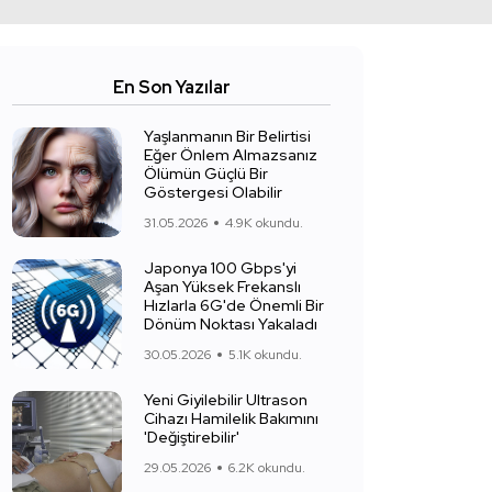
En Son Yazılar
Yaşlanmanın Bir Belirtisi
Eğer Önlem Almazsanız
Ölümün Güçlü Bir
Göstergesi Olabilir
31.05.2026
4.9K okundu.
Japonya 100 Gbps'yi
Aşan Yüksek Frekanslı
Hızlarla 6G'de Önemli Bir
Dönüm Noktası Yakaladı
30.05.2026
5.1K okundu.
Yeni Giyilebilir Ultrason
Cihazı Hamilelik Bakımını
'Değiştirebilir'
29.05.2026
6.2K okundu.