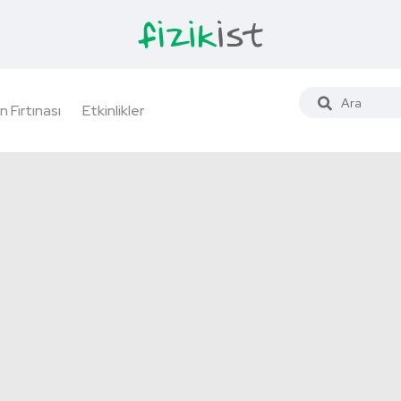
n Fırtınası
Etkinlikler