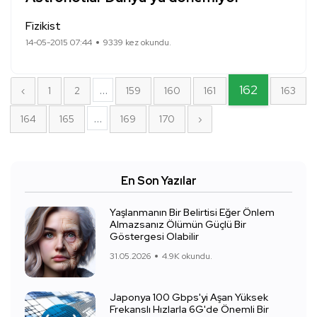
Fizikist
14-05-2015 07:44
9339 kez okundu.
...
162
‹
1
2
159
160
161
163
...
164
165
169
170
›
En Son Yazılar
Yaşlanmanın Bir Belirtisi Eğer Önlem
Almazsanız Ölümün Güçlü Bir
Göstergesi Olabilir
31.05.2026
4.9K okundu.
Japonya 100 Gbps'yi Aşan Yüksek
Frekanslı Hızlarla 6G'de Önemli Bir