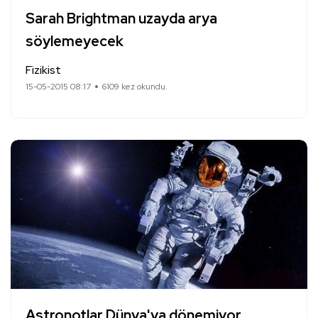
Sarah Brightman uzayda arya
söylemeyecek
Fizikist
15-05-2015 08:17
6109 kez okundu.
Astronotlar Dünya'ya dönemiyor