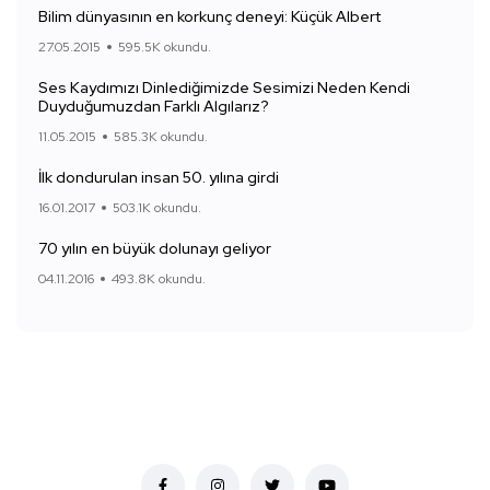
Bilim dünyasının en korkunç deneyi: Küçük Albert
27.05.2015
595.5K okundu.
Ses Kaydımızı Dinlediğimizde Sesimizi Neden Kendi
Duyduğumuzdan Farklı Algılarız?
11.05.2015
585.3K okundu.
İlk dondurulan insan 50. yılına girdi
16.01.2017
503.1K okundu.
70 yılın en büyük dolunayı geliyor
04.11.2016
493.8K okundu.