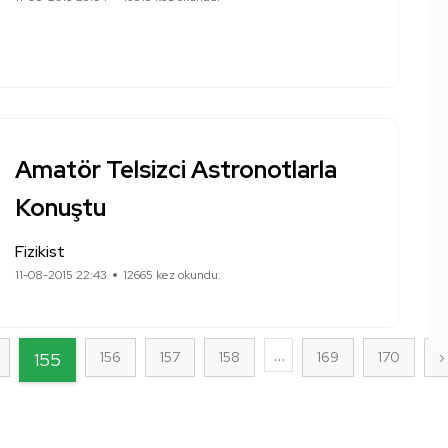
Amatör Telsizci Astronotlarla
Konuştu
Fizikist
11-08-2015 22:43
12665 kez okundu.
...
155
156
157
158
169
170
›