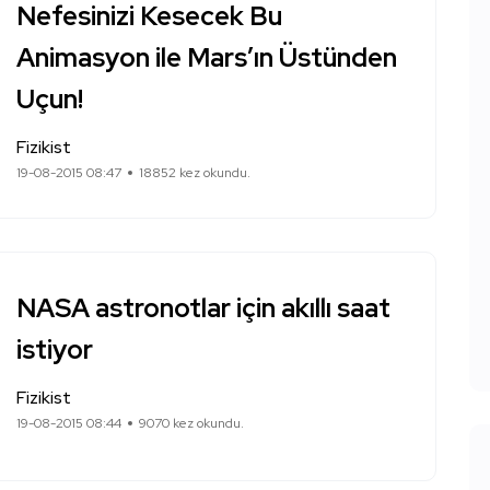
Nefesinizi Kesecek Bu
Animasyon ile Mars’ın Üstünden
Uçun!
Fizikist
19-08-2015 08:47
18852 kez okundu.
NASA astronotlar için akıllı saat
istiyor
Fizikist
19-08-2015 08:44
9070 kez okundu.