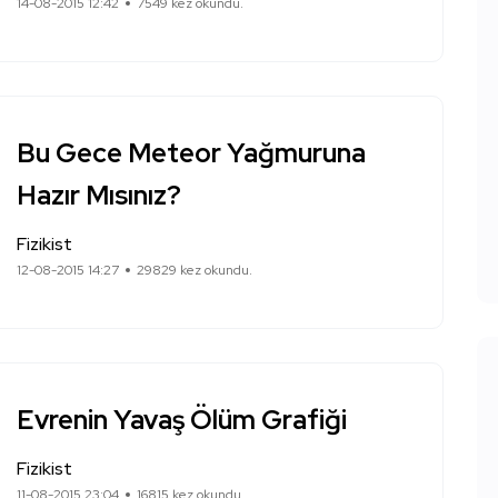
14-08-2015 12:42
7549 kez okundu.
Bu Gece Meteor Yağmuruna
Hazır Mısınız?
Fizikist
12-08-2015 14:27
29829 kez okundu.
Evrenin Yavaş Ölüm Grafiği
Fizikist
11-08-2015 23:04
16815 kez okundu.