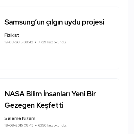
Samsung’un çılgın uydu projesi
Fizikist
19-08-2015 08:42
7729 kez okundu.
NASA Bilim İnsanları Yeni Bir
Gezegen Keşfetti
Seleme Nizam
18-08-2015 08:43
6350 kez okundu.