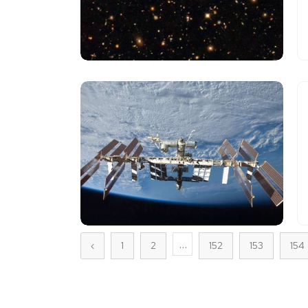
...
‹
1
2
152
153
154