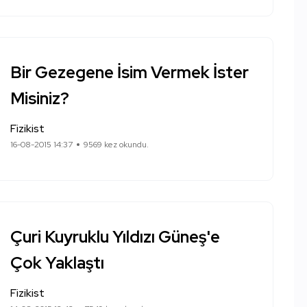
Bir Gezegene İsim Vermek İster
Misiniz?
Fizikist
16-08-2015 14:37
9569 kez okundu.
Çuri Kuyruklu Yıldızı Güneş'e
Çok Yaklaştı
Fizikist