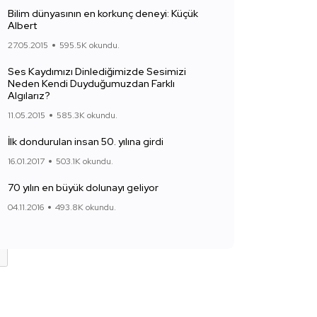
Bilim dünyasının en korkunç deneyi: Küçük
Albert
27.05.2015
595.5K okundu.
Ses Kaydımızı Dinlediğimizde Sesimizi
Neden Kendi Duyduğumuzdan Farklı
Algılarız?
11.05.2015
585.3K okundu.
İlk dondurulan insan 50. yılına girdi
16.01.2017
503.1K okundu.
70 yılın en büyük dolunayı geliyor
04.11.2016
493.8K okundu.