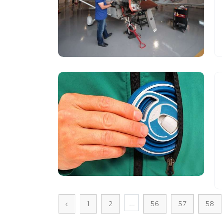
...
‹
1
2
56
57
58