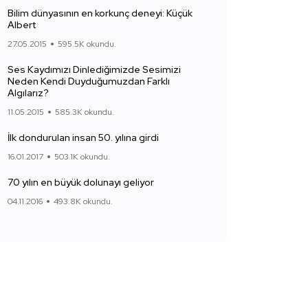
Bilim dünyasının en korkunç deneyi: Küçük
Albert
27.05.2015
595.5K okundu.
Ses Kaydımızı Dinlediğimizde Sesimizi
Neden Kendi Duyduğumuzdan Farklı
Algılarız?
11.05.2015
585.3K okundu.
İlk dondurulan insan 50. yılına girdi
16.01.2017
503.1K okundu.
70 yılın en büyük dolunayı geliyor
04.11.2016
493.8K okundu.