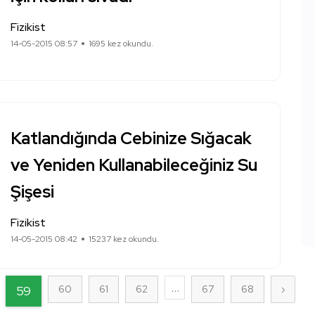
Fizikist
14-05-2015 08:57
1695 kez okundu.
Katlandığında Cebinize Sığacak
ve Yeniden Kullanabileceğiniz Su
Şişesi
Fizikist
14-05-2015 08:42
15237 kez okundu.
...
59
60
61
62
67
68
›