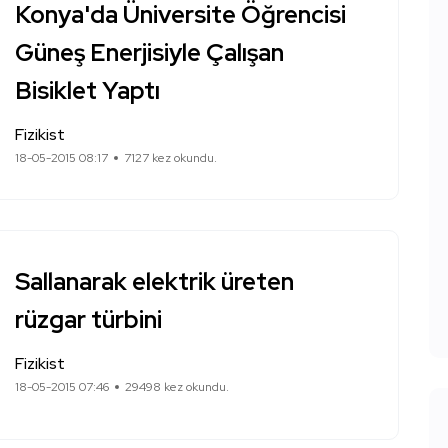
Konya'da Üniversite Öğrencisi
Güneş Enerjisiyle Çalışan
Bisiklet Yaptı
Fizikist
18-05-2015 08:17
7127 kez okundu.
Sallanarak elektrik üreten
rüzgar türbini
Fizikist
18-05-2015 07:46
29498 kez okundu.