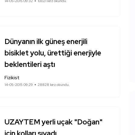
14-05-2015 09:32
10021 kez okundu.
Dünyanın ilk güneş enerjili
bisiklet yolu, ürettiği enerjiyle
beklentileri aştı
Fizikist
14-05-2015 09:29
28828 kez okundu.
UZAYTEM yerli uçak "Doğan"
için kolları sıvadı