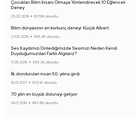
Çocukları Bilim İnsanı Olmaya Yönlendirecek 10 Eğlenceli
Deney
25.02.2016
817.6K okundu.
Bilim dünyasının en korkunç deneyi: Küçük Albert
27.05.2015
595.4K okundu.
Ses Kaydımızı Dinlediğimizde Sesimizi Neden Kendi
Duyduğumuzdan Farklı Algılarız?
11.05.2015
585.3K okundu.
İlk dondurulan insan 50. yılına girdi
16.01.2017
503.1K okundu.
70 yılın en büyük dolunayı geliyor
04.11.2016
493.8K okundu.