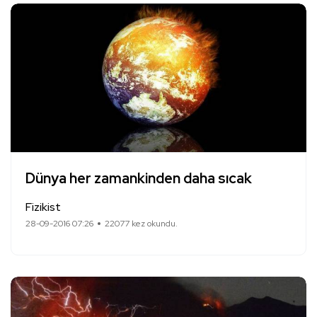
Dünya her zamankinden daha sıcak
Fizikist
28-09-2016 07:26
22077 kez okundu.