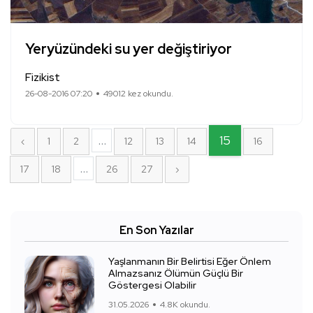
Yeryüzündeki su yer değiştiriyor
Fizikist
26-08-2016 07:20
49012 kez okundu.
...
15
‹
1
2
12
13
14
16
...
17
18
26
27
›
En Son Yazılar
Yaşlanmanın Bir Belirtisi Eğer Önlem
Almazsanız Ölümün Güçlü Bir
Göstergesi Olabilir
31.05.2026
4.8K okundu.