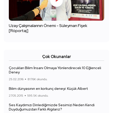
Uzay Çalışmalarının Önemi - Süleyman Fişek
[Röportaj]
Çok Okunanlar
Çocukları Bilim İnsanı Olmaya Yönlendirecek 10 Eğlenceli
Deney
25.02.2016
817.6K okundu.
Bilim dünyasının en korkunç deneyi: Küçük Albert
27.05.2015
595.5K okundu.
Ses Kaydımızı Dinlediğimizde Sesimizi Neden Kendi
Duyduğumuzdan Farklı Algılarız?