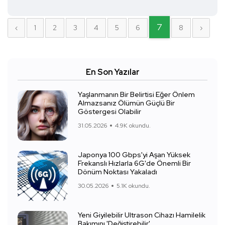
7
‹
1
2
3
4
5
6
8
›
En Son Yazılar
Yaşlanmanın Bir Belirtisi Eğer Önlem
Almazsanız Ölümün Güçlü Bir
Göstergesi Olabilir
31.05.2026
4.9K okundu.
Japonya 100 Gbps'yi Aşan Yüksek
Frekanslı Hızlarla 6G'de Önemli Bir
Dönüm Noktası Yakaladı
30.05.2026
5.1K okundu.
Yeni Giyilebilir Ultrason Cihazı Hamilelik
Bakımını 'Değiştirebilir'