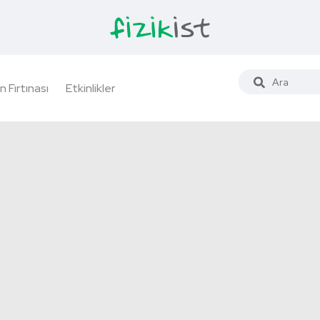
n Fırtınası
Etkinlikler