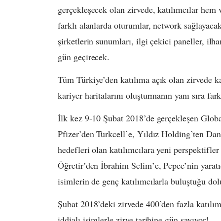
gerçekleşecek olan zirvede, katılımcılar hem 
farklı alanlarda oturumlar, network sağlayacak
şirketlerin sunumları, ilgi çekici paneller, il
gün geçirecek.
Tüm Türkiye’den katılıma açık olan zirvede kat
kariyer haritalarını oluşturmanın yanı sıra fa
İlk kez 9-10 Şubat 2018’de gerçekleşen Glob
Pfizer’den Turkcell’e, Yıldız Holding’ten Dano
hedefleri olan katılımcılara yeni perspektifler
Öğretir’den İbrahim Selim’e, Pepee’nin yarat
isimlerin de genç katılımcılarla buluştuğu dol
Şubat 2018’deki zirvede 400’den fazla katılı
iddialı isimlerle zirve tarihine gün sayıyor!