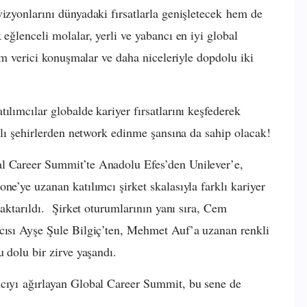
vizyonlarını dünyadaki fırsatlarla genişletecek hem de
 eğlenceli molalar, yerli ve yabancı en iyi global
ham verici konuşmalar ve daha niceleriyle dopdolu iki
ılımcılar globalde kariyer fırsatlarını keşfederek
rklı şehirlerden network edinme şansına da sahip olacak!
al Career Summit’te Anadolu Efes’den Unilever’e,
ne’ye uzanan katılımcı şirket skalasıyla farklı kariyer
 aktarıldı. Şirket oturumlarının yanı sıra, Cem
ıcısı Ayşe Şule Bilgiç’ten, Mehmet Auf’a uzanan renkli
u dolu bir zirve yaşandı.
mcıyı ağırlayan Global Career Summit, bu sene de