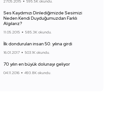
27.05.2015
595.5K okundu.
Ses Kaydımızı Dinlediğimizde Sesimizi
Neden Kendi Duyduğumuzdan Farklı
Algılarız?
11.05.2015
585.3K okundu.
İlk dondurulan insan 50. yılına girdi
16.01.2017
503.1K okundu.
70 yılın en büyük dolunayı geliyor
04.11.2016
493.8K okundu.