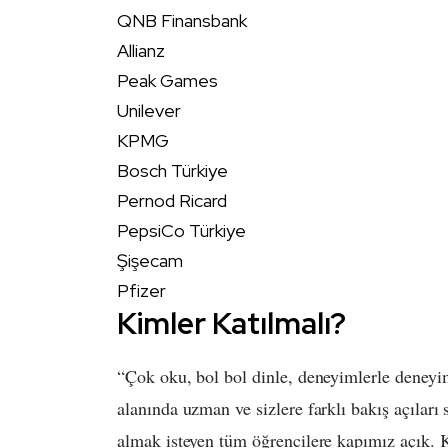
QNB Finansbank
Allianz
Peak Games
Unilever
KPMG
Bosch Türkiye
Pernod Ricard
PepsiCo Türkiye
Şişecam
Pfizer
Kimler Katılmalı?
“Çok oku, bol bol dinle, deneyimlerle deneyim
alanında uzman ve sizlere farklı bakış açılar
almak isteyen tüm öğrencilere kapımız açık. Ka