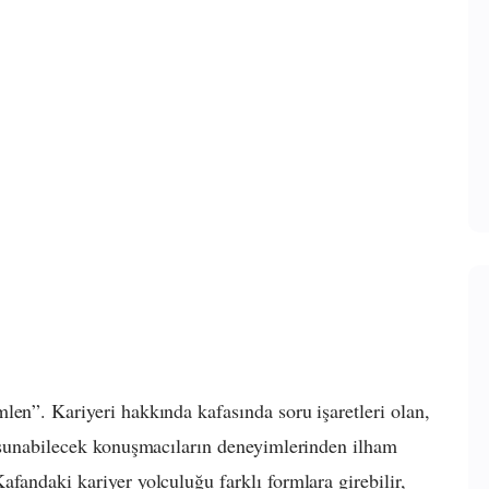
len”. Kariyeri hakkında kafasında soru işaretleri olan,
ı sunabilecek konuşmacıların deneyimlerinden ilham
fandaki kariyer yolculuğu farklı formlara girebilir,