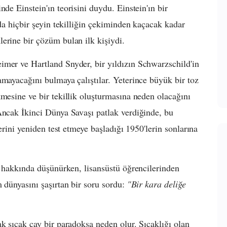
nde Einstein'ın teorisini duydu. Einstein'ın bir
nda hiçbir şeyin tekilliğin çekiminden kaçacak kadar
erine bir çözüm bulan ilk kişiydi.
imer ve Hartland Snyder, bir yıldızın Schwarzschild'in
amayacağını bulmaya çalıştılar. Yeterince büyük bir toz
kmesine ve bir tekillik oluşturmasına neden olacağını
Ancak İkinci Dünya Savaşı patlak verdiğinde, bu
lerini yeniden test etmeye başladığı 1950'lerin sonlarına
ri hakkında düşünürken, lisansüstü öğrencilerinden
 dünyasını şaşırtan bir soru sordu:
"Bir kara deliğe
k sıcak çay bir paradoksa neden olur. Sıcaklığı olan