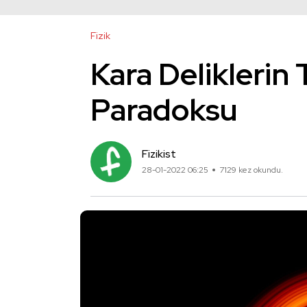
Fizik
Kara Deliklerin T
Paradoksu
Fizikist
28-01-2022 06:25
7129 kez okundu.