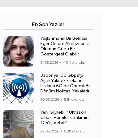
En Son Yazılar
Yaşlanmanın Bir Belirtisi
Eğer Önlem Almazsanız
Ölümün Güçlü Bir
Göstergesi Olabilir
31.05.2026
4.9K okundu.
Japonya 100 Gbps'yi
Aşan Yüksek Frekanslı
Hızlarla 6G'de Önemli Bir
Dönüm Noktası Yakaladı
30.05.2026
5.1K okundu.
Yeni Giyilebilir Ultrason
Cihazı Hamilelik Bakımını
'Değiştirebilir'
29.05.2026
6.2K okundu.