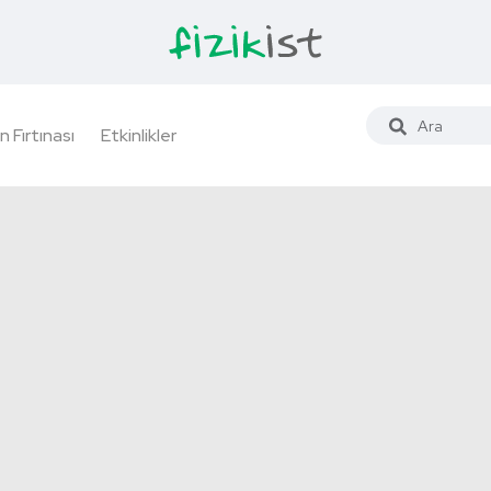
n Fırtınası
Etkinlikler