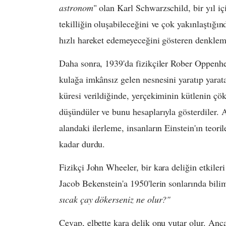
astronom
" olan Karl Schwarzschild, bir yıl içi
tekilliğin oluşabileceğini ve çok yakınlaştığı
hızlı hareket edemeyeceğini gösteren denkleml
Daha sonra, 1939'da fizikçiler Rober Oppenhe
kulağa imkânsız gelen nesnesini yaratıp yarat
küresi verildiğinde, yerçekiminin kütlenin çö
düşündüler ve bunu hesaplarıyla gösterdiler. 
alandaki ilerleme, insanların Einstein'ın teori
kadar durdu.
Fizikçi John Wheeler, bir kara deliğin etkile
Jacob Bekenstein'a 1950'lerin sonlarında bilim
sıcak çay dökerseniz ne olur?"
Cevap, elbette kara delik onu yutar olur. Anca