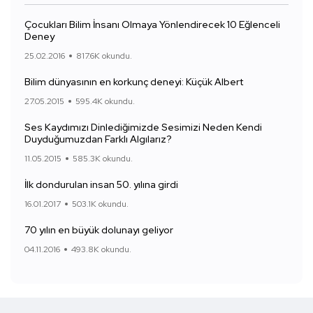
Çocukları Bilim İnsanı Olmaya Yönlendirecek 10 Eğlenceli
Deney
25.02.2016
817.6K okundu.
Bilim dünyasının en korkunç deneyi: Küçük Albert
27.05.2015
595.4K okundu.
Ses Kaydımızı Dinlediğimizde Sesimizi Neden Kendi
Duyduğumuzdan Farklı Algılarız?
11.05.2015
585.3K okundu.
İlk dondurulan insan 50. yılına girdi
16.01.2017
503.1K okundu.
70 yılın en büyük dolunayı geliyor
04.11.2016
493.8K okundu.