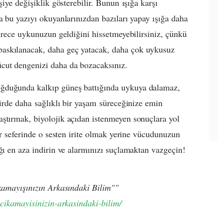
şiye değişiklik gösterebilir. Bunun ışığa karşı
a bu yazıyı okuyanlarınızdan bazıları yapay ışığa daha
sürece uykunuzun geldiğini hissetmeyebilirsiniz, çünkü
askılanacak, daha geç yatacak, daha çok uykusuz
cut dengenizi daha da bozacaksınız.
oğduğunda kalkıp güneş battığında uykuya dalamaz,
dirde daha sağlıklı bir yaşam süreceğinize emin
aştırmak, biyolojik açıdan istenmeyen sonuçlara yol
her seferinde o sesten irite olmak yerine vücudunuzun
ğı en aza indirin ve alarmınızı suçlamaktan vazgeçin!
ıkamayışınızın Arkasındaki Bilim""
-cikamayisinizin-arkasindaki-bilim/