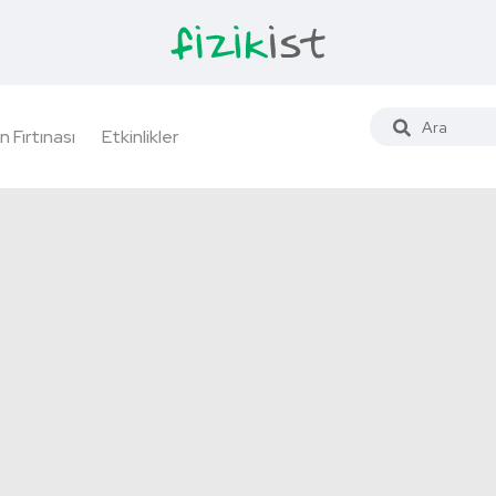
n Fırtınası
Etkinlikler