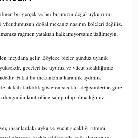
bilinen bir gerçek ve her birimizin doğal uyku ritmi
i vücudumuzun doğal mekanizmasının köleleri değiliz.
olmanıza rağmen yataktan kalkamıyorsanız üzülmeyin,
erden meydana gelir. Böylece bizler gündüz uyanık
 yüksektir, geceleri ise uyuruz ve vücut sıcaklığımız
indedir. Fakat bu mekanizma karanlık-aydınlık
 alakalı farklılık gösteren sıcaklık değişimlerine göre
 bu döngünün kontrolüne sahip olup olmadığımız.
er, insanlardaki uyku ve vücut sıcaklığı ritmini
ceresi olmayan, hiçbir şekilde gün ışığı almayan ve