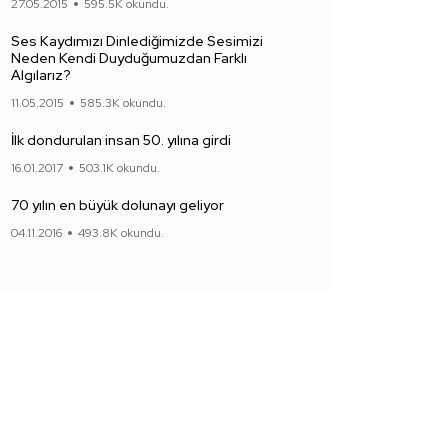
27.05.2015
595.5K okundu.
Ses Kaydımızı Dinlediğimizde Sesimizi
Neden Kendi Duyduğumuzdan Farklı
Algılarız?
11.05.2015
585.3K okundu.
İlk dondurulan insan 50. yılına girdi
16.01.2017
503.1K okundu.
70 yılın en büyük dolunayı geliyor
04.11.2016
493.8K okundu.