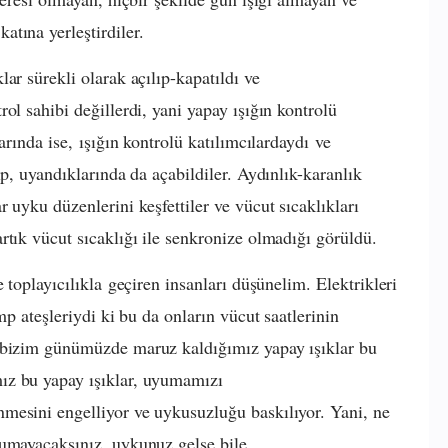
tına yerleştirdiler.
ar sürekli olarak açılıp-kapatıldı ve
ol sahibi değillerdi, yani yapay ışığın kontrolü
arında ise, ışığın kontrolü katılımcılardaydı ve
ıp, uyandıklarında da açabildiler. Aydınlık-karanlık
 uyku düzenlerini keşfettiler ve vücut sıcaklıkları
rtık vücut sıcaklığı ile senkronize olmadığı görüldü.
 toplayıcılıkla geçiren insanları düşünelim. Elektrikleri
mp ateşleriydi ki bu da onların vücut saatlerinin
t bizim günümüzde maruz kaldığımız yapay ışıklar bu
ız bu yapay ışıklar, uyumamızı
mesini engelliyor ve uykusuzluğu baskılıyor. Yani, ne
yumayacaksınız, uykunuz gelse bile