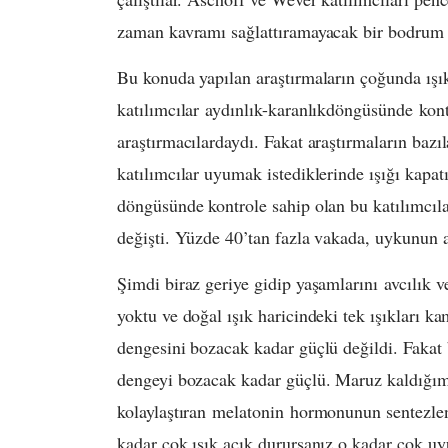
zaman kavramı sağlattıramayacak bir bodrum ka
Bu konuda yapılan araştırmaların çoğunda ışıkl
katılımcılar aydınlık-karanlıkdöngüsünde kontr
araştırmacılardaydı. Fakat araştırmaların bazıl
katılımcılar uyumak istediklerinde ışığı kapat
döngüsünde kontrole sahip olan bu katılımcılar
değişti. Yüzde 40’tan fazla vakada, uykunun a
Şimdi biraz geriye gidip yaşamlarını avcılık ve
yoktu ve doğal ışık haricindeki tek ışıkları ka
dengesini bozacak kadar güçlü değildi. Faka
dengeyi bozacak kadar güçlü. Maruz kaldığım
kolaylaştıran melatonin hormonunun sentezlen
kadar çok ışık açık durursanız o kadar çok u