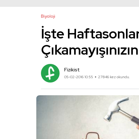
Biyoloji
İşte Haftasonla
Çıkamayışınızın
Fizikist
05-02-2016 10:55
27846 kez okundu.