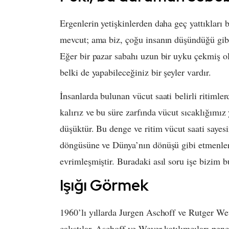
Ergenlerin yetişkinlerden daha geç yattıkları 
mevcut; ama biz, çoğu insanın düşündüğü gib
Eğer bir pazar sabahı uzun bir uyku çekmiş 
belki de yapabileceğiniz bir şeyler vardır.
İnsanlarda bulunan vücut saati belirli ritiml
kalırız ve bu süre zarfında vücut sıcaklığımız
düşüktür. Bu denge ve ritim vücut saati sayes
döngüsüne ve Dünya’nın dönüşü gibi etmenlerle
evrimleşmiştir. Buradaki asıl soru işe bizim
Işığı Görmek
1960’lı yıllarda Jurgen Aschoff ve Rutger Wev
çalıştılar. Aschoff ve Wever katılımcıları pen