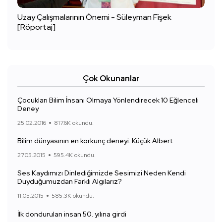
Uzay Çalışmalarının Önemi - Süleyman Fişek
[Röportaj]
Çok Okunanlar
Çocukları Bilim İnsanı Olmaya Yönlendirecek 10 Eğlenceli
Deney
25.02.2016
817.6K okundu.
Bilim dünyasının en korkunç deneyi: Küçük Albert
27.05.2015
595.4K okundu.
Ses Kaydımızı Dinlediğimizde Sesimizi Neden Kendi
Duyduğumuzdan Farklı Algılarız?
11.05.2015
585.3K okundu.
İlk dondurulan insan 50. yılına girdi