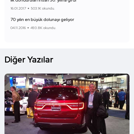
İlk dondurulan insan 50. yılına girdi
16.01.2017
503.1K okundu.
70 yılın en büyük dolunayı geliyor
04.11.2016
493.8K okundu.
Diğer Yazılar