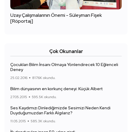
Uzay Çalışmalarının Önemi - Süleyman Fişek
[Röportaj]
Çok Okunanlar
Çocukları Bilim İnsanı Olmaya Yönlendirecek 10 Eğlenceli
Deney
25.02.2016
817.6K okundu.
Bilim dünyasının en korkunç deneyi: Küçük Albert
27.05.2015
595.5K okundu.
Ses Kaydımızı Dinlediğimizde Sesimizi Neden Kendi
Duyduğumuzdan Farklı Algılarız?
11.05.2015
585.3K okundu.