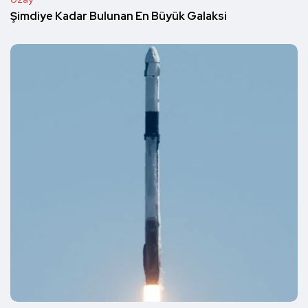
Şimdiye Kadar Bulunan En Büyük Galaksi