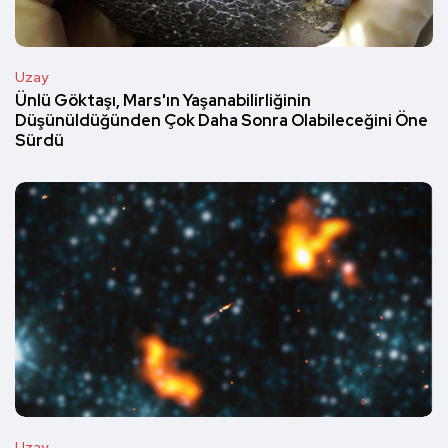
Uzay
Ünlü Göktaşı, Mars'ın Yaşanabilirliğinin
Düşünüldüğünden Çok Daha Sonra Olabileceğini Öne
Sürdü
Uzay