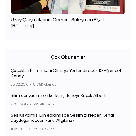
Uzay Çalışmalarının Önemi - Süleyman Fişek
[Röportaj]
Çok Okunanlar
Çocukları Bilim İnsanı Olmaya Yönlendirecek 10 Eğlenceli
Deney
25.02.2016
817.6K okundu.
Bilim dünyasının en korkunç deneyi: Küçük Albert
27.05.2015
595.4K okundu.
Ses Kaydımızı Dinlediğimizde Sesimizi Neden Kendi
Duyduğumuzdan Farklı Algılarız?
11.05.2015
585.3K okundu.