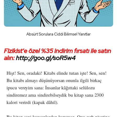
Absürt Sorulara Ciddi Bilimsel Yanıtlar
Fizikist'e özel %35 indirim fırsatı ile satın
alın:
http://goo.gl/soR5w4
Hişt! Sen, oradaki! Kitabı elinde tutan işte! Sen, sen!
Bu kitabı almayı düşünüyorsan onunla ilgili birkaç
ipucu vereyim sana: İnsanlar kâğıttaki selülozu
sindiremez ama sindirebilseydik bu kitap sana 2300
kalori verirdi (kapak dâhil).
Bu kitap seni kurşunlardan korumaz. Onu zırh niyetine