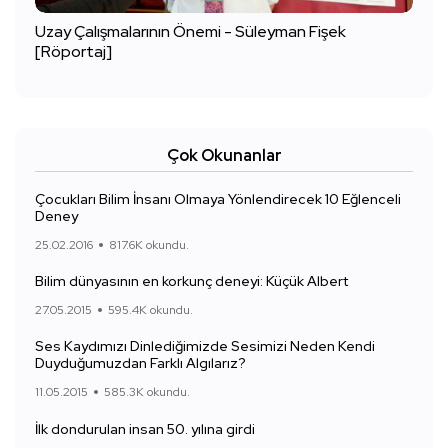
Uzay Çalışmalarının Önemi - Süleyman Fişek
[Röportaj]
Çok Okunanlar
Çocukları Bilim İnsanı Olmaya Yönlendirecek 10 Eğlenceli
Deney
25.02.2016
817.6K okundu.
Bilim dünyasının en korkunç deneyi: Küçük Albert
27.05.2015
595.4K okundu.
Ses Kaydımızı Dinlediğimizde Sesimizi Neden Kendi
Duyduğumuzdan Farklı Algılarız?
11.05.2015
585.3K okundu.
İlk dondurulan insan 50. yılına girdi