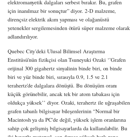
elektromanyetik dalgaları serbest bırakır. Bu, grafen
için inanılmaz bir sonuçtur” diyor. 2-D malzeme,
dirençsiz elektrik akım yapması ve olağanüstü
yetenekler sergilemesinden ötürü süper malzeme olarak
adlandırılıyor.
Quebec City'deki Ulusal Bilimsel Araştırma
Enstitüsü'nün fizikçisi olan Tsuneyuki Ozaki ‘’Grafen
orijinal 300 gigahertz sinyalinin binde biri, on binde
biri ve yüz binde biri, sırasıyla 0.9, 1.5 ve 2.1
terahertz'de dalgalara dönüştü. Bu dönüşüm oranı
küçük görünebilir, ancak tek bir atom tabakası için
oldukça yüksek’’ diyor. Ozaki, terahertz ile uğraşabilen
grafen tabanlı bilgisayar bileşenlerinin “Normal bir
Macintosh ya da PC'de değil, yüksek işlem oranlarına
sahip çok gelişmiş bilgisayarlarda da kullanılabilir. Bu
iki boyutlu materyal, son derece yüksek hızlı nano