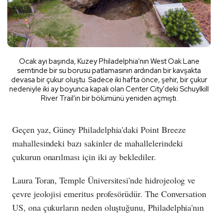
Ocak ayı başında, Kuzey Philadelphia'nın West Oak Lane
semtinde bir su borusu patlamasının ardından bir kavşakta
devasa bir çukur oluştu. Sadece iki hafta önce, şehir, bir çukur
nedeniyle iki ay boyunca kapalı olan Center City'deki Schuylkill
River Trail'in bir bölümünü yeniden açmıştı.
Geçen yaz, Güney Philadelphia'daki Point Breeze
mahallesindeki bazı sakinler de mahallelerindeki
çukurun onarılması için iki ay beklediler.
Laura Toran, Temple Üniversitesi'nde hidrojeolog ve
çevre jeolojisi emeritus profesörüdür. The Conversation
US, ona çukurların neden oluştuğunu, Philadelphia'nın