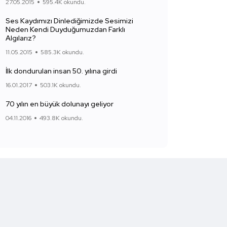
27.05.2015
595.4K okundu.
Ses Kaydımızı Dinlediğimizde Sesimizi
Neden Kendi Duyduğumuzdan Farklı
Algılarız?
11.05.2015
585.3K okundu.
İlk dondurulan insan 50. yılına girdi
16.01.2017
503.1K okundu.
70 yılın en büyük dolunayı geliyor
04.11.2016
493.8K okundu.