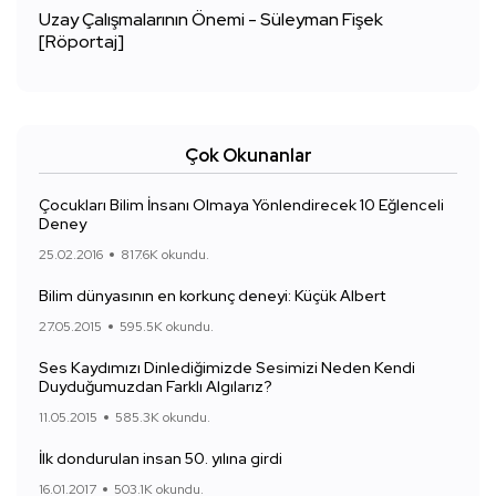
Uzay Çalışmalarının Önemi - Süleyman Fişek
[Röportaj]
Çok Okunanlar
Çocukları Bilim İnsanı Olmaya Yönlendirecek 10 Eğlenceli
Deney
25.02.2016
817.6K okundu.
Bilim dünyasının en korkunç deneyi: Küçük Albert
27.05.2015
595.5K okundu.
Ses Kaydımızı Dinlediğimizde Sesimizi Neden Kendi
Duyduğumuzdan Farklı Algılarız?
11.05.2015
585.3K okundu.
İlk dondurulan insan 50. yılına girdi
16.01.2017
503.1K okundu.