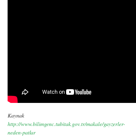
Kaynak
http://www.bilimgenc.tubitak.gov.tr/makale/gayzerler-
neden-patlar