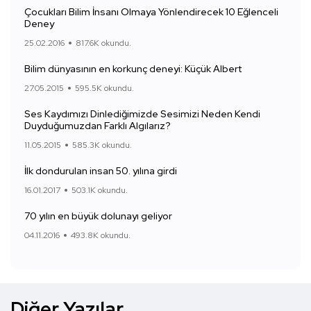
Çocukları Bilim İnsanı Olmaya Yönlendirecek 10 Eğlenceli
Deney
25.02.2016
817.6K okundu.
Bilim dünyasının en korkunç deneyi: Küçük Albert
27.05.2015
595.5K okundu.
Ses Kaydımızı Dinlediğimizde Sesimizi Neden Kendi
Duyduğumuzdan Farklı Algılarız?
11.05.2015
585.3K okundu.
İlk dondurulan insan 50. yılına girdi
16.01.2017
503.1K okundu.
70 yılın en büyük dolunayı geliyor
04.11.2016
493.8K okundu.
Diğer Yazılar