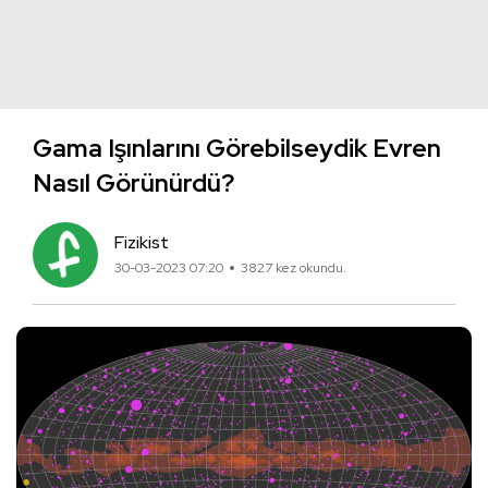
Gama Işınlarını Görebilseydik Evren
Nasıl Görünürdü?
Fizikist
30-03-2023 07:20
3827 kez okundu.