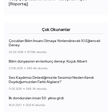
[Röportaj]
Çok Okunanlar
Çocukları Bilim İnsanı Olmaya Yönlendirecek 10 Eğlenceli
Deney
25.02.2016
817.6K okundu.
Bilim dünyasının en korkunç deneyi: Küçük Albert
27.05.2015
595.4K okundu.
Ses Kaydımızı Dinlediğimizde Sesimizi Neden Kendi
Duyduğumuzdan Farklı Algılarız?
11.05.2015
585.3K okundu.
İlk dondurulan insan 50. yılına girdi
16.01.2017
503.1K okundu.