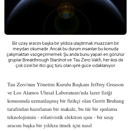
Bir uzay aracını başka bir yıldıza ulaştırmak muazzam bir
meydan okumadır. Ancak bu durum insanları bu konuda
çalışmaktan vazgeçirmemeli. Şu anda bunu yapan en görünür
gruplar Breakthrough Starshot ve Tau Zero Vakfı, her ikisi de
çok özel bir itici güç türü olan ışınlı güce odaklanıyor.
Tau Zero'nun Yönetim Kurulu Başkanı Jeffrey Greason
ve Los Alamos Ulusal Laboratuarı'nda lazer fiziği
konusunda uzmanlaşmış bir fizikçi olan Gerrit Bruhaug
tarafından hazırlanan bir makale, bu tür bir ışınlama
teknolojisinin - rölativistik elektron ışını - bir uzay
aracını başka bir yıldıza itmek için nasıl