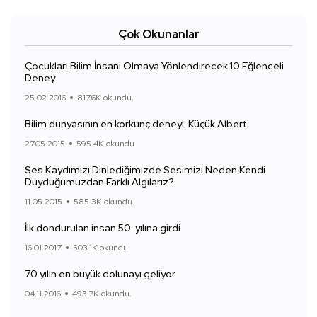
Çok Okunanlar
Çocukları Bilim İnsanı Olmaya Yönlendirecek 10 Eğlenceli
Deney
25.02.2016
817.6K okundu.
Bilim dünyasının en korkunç deneyi: Küçük Albert
27.05.2015
595.4K okundu.
Ses Kaydımızı Dinlediğimizde Sesimizi Neden Kendi
Duyduğumuzdan Farklı Algılarız?
11.05.2015
585.3K okundu.
İlk dondurulan insan 50. yılına girdi
16.01.2017
503.1K okundu.
70 yılın en büyük dolunayı geliyor
04.11.2016
493.7K okundu.