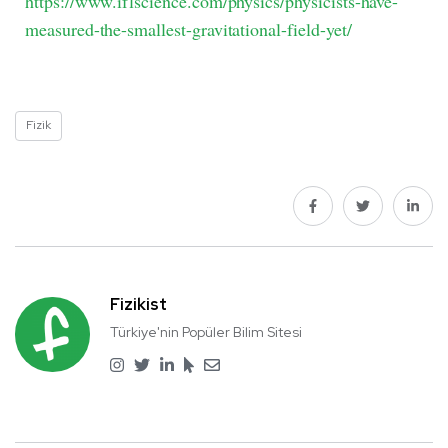
https://www.iflscience.com/physics/physicists-have-
measured-the-smallest-gravitational-field-yet/
Fizik
Fizikist
Türkiye'nin Popüler Bilim Sitesi