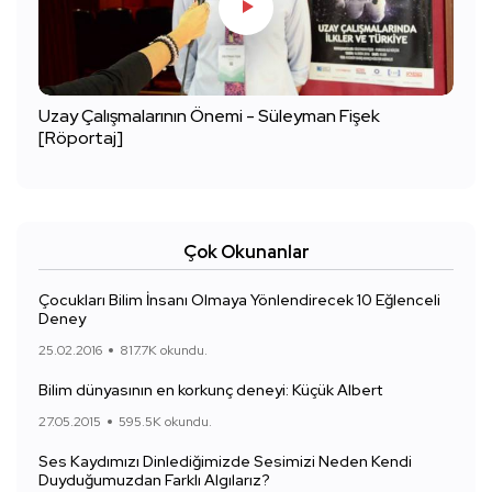
Uzay Çalışmalarının Önemi - Süleyman Fişek
[Röportaj]
Çok Okunanlar
Çocukları Bilim İnsanı Olmaya Yönlendirecek 10 Eğlenceli
Deney
25.02.2016
817.7K okundu.
Bilim dünyasının en korkunç deneyi: Küçük Albert
27.05.2015
595.5K okundu.
Ses Kaydımızı Dinlediğimizde Sesimizi Neden Kendi
Duyduğumuzdan Farklı Algılarız?