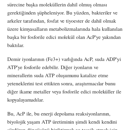
sürecine başka moleküllerin dahil olmuş olması
gerektiğinden şüpheleniyor. Bu yüzden, bakteriler ve
arkeler tarafından, fosfat ve tiyoester de dahil olmak
üzere kimyasalların metabolizmalarında hala kullanılan
başka bir fosforile edici molekül olan AcP'ye yakından
baktılar.
Demir iyonlarının (Fe3+) varlığında AcP, suda ADP'yi
ATP'ye fosforile edebilir. Diğer iyonların ve
minerallerin suda ATP oluşumunu katalize etme
yeteneklerini test ettikten sonra, araştırmacılar bunu
diğer ikame metaller veya fosforile edici moleküller ile
kopyalayamadılar.
Bu, AcP ile, bu enerji depolama reaksiyonlarının,
biyolojik yaşam ATP üretiminin şimdi kendi kendini
sürdüren döngüsünü biriktirmek ve teşvik etmek için