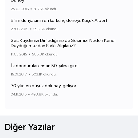
Deney
25.02.2016
817.6K okundu.
Bilim dünyasının en korkunç deneyi: Küçük Albert
27.05.2015
595.5K okundu.
Ses Kaydımızı Dinlediğimizde Sesimizi Neden Kendi
Duyduğumuzdan Farklı Algılarız?
11.05.2015
585.3K okundu.
İlk dondurulan insan 50. yılına girdi
16.01.2017
503.1K okundu.
70 yılın en büyük dolunayı geliyor
04.11.2016
493.8K okundu.
Diğer Yazılar