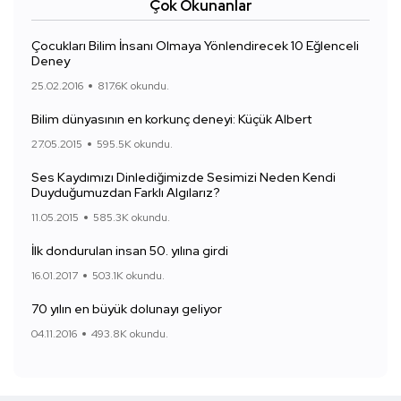
Çok Okunanlar
Çocukları Bilim İnsanı Olmaya Yönlendirecek 10 Eğlenceli
Deney
25.02.2016
817.6K okundu.
Bilim dünyasının en korkunç deneyi: Küçük Albert
27.05.2015
595.5K okundu.
Ses Kaydımızı Dinlediğimizde Sesimizi Neden Kendi
Duyduğumuzdan Farklı Algılarız?
11.05.2015
585.3K okundu.
İlk dondurulan insan 50. yılına girdi
16.01.2017
503.1K okundu.
70 yılın en büyük dolunayı geliyor
04.11.2016
493.8K okundu.